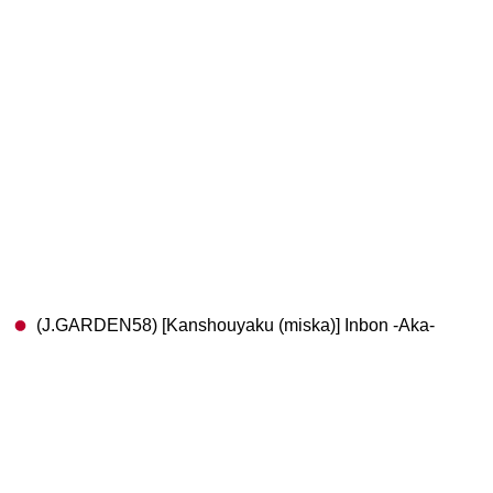
(J.GARDEN58) [Kanshouyaku (miska)] Inbon -Aka-