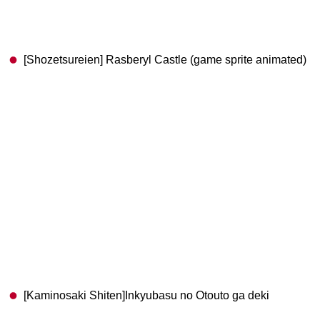
[Shozetsureien] Rasberyl Castle (game sprite animated)
[Kaminosaki Shiten]Inkyubasu no Otouto ga deki