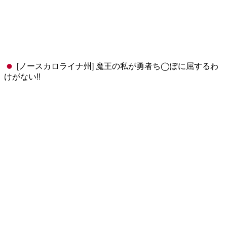
[ノースカロライナ州] 魔王の私が勇者ち◯ぽに屈するわ
けがない!!