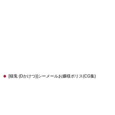
[猫兎 (Dかけつ)]シーメールお嬢様ポリス(CG集)