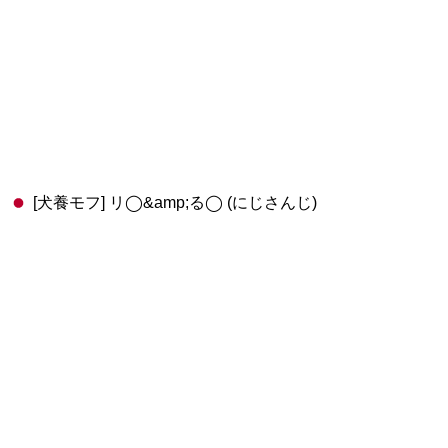
[犬養モフ] リ◯&amp;る◯ (にじさんじ)