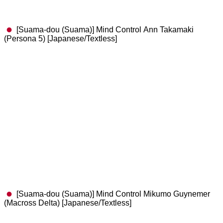
[Suama-dou (Suama)] Mind Control Ann Takamaki
(Persona 5) [Japanese/Textless]
[Suama-dou (Suama)] Mind Control Mikumo Guynemer
(Macross Delta) [Japanese/Textless]