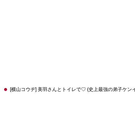
[横山コウヂ] 美羽さんとトイレで♡ (史上最強の弟子ケンイ