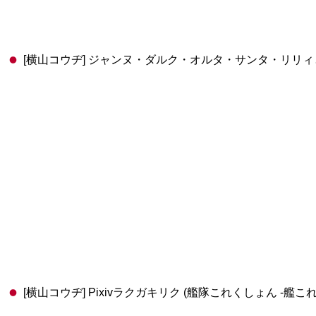
[横山コウヂ] ジャンヌ・ダルク・オルタ・サンタ・リリィとおじさん❤
[横山コウヂ] Pixivラクガキリク (艦隊これくしょん -艦これ