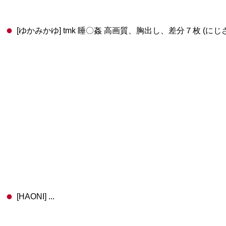
[ゆかみかゆ] tmk 睡〇姦 高画質、胸出し、差分７枚 (にじ
[HAONI] ...