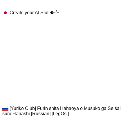
Create your AI Slut 🫦💦
[Yuriko Club] Furin shita Hahaoya o Musuko ga Seisai
suru Hanashi [Russian] [LegOsi]