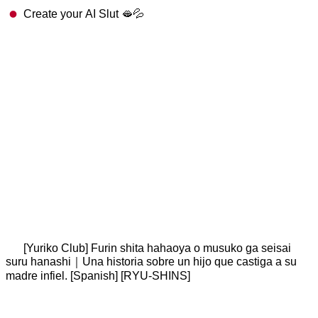
Create your AI Slut 🫦💦
[Yuriko Club] Furin shita hahaoya o musuko ga seisai
suru hanashi｜Una historia sobre un hijo que castiga a su
madre infiel. [Spanish] [RYU-SHINS]