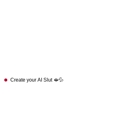
Create your AI Slut 🫦💦