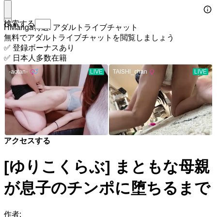
検索する
HManga特選: アダルトライブチャット
無料でアダルトライブチャットを閲覧しましょう
✅ 登録ボーナスあり
✅ 日本人多数在籍
アクセスする
[ゆりこくらぶ] まともな母親
が息子のチンポに堕ちるまで
作者: