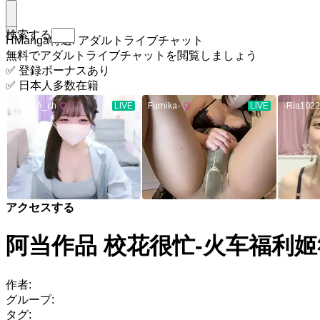
検索する
HManga特選: アダルトライブチャット
無料でアダルトライブチャットを閲覧しましょう
✅ 登録ボーナスあり
✅ 日本人多数在籍
アクセスする
阿当作品 校花很忙-火车福利姬
作者:
グループ:
タグ: