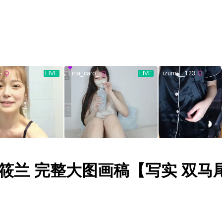
筱兰 完整大图画稿【写实 双马尾