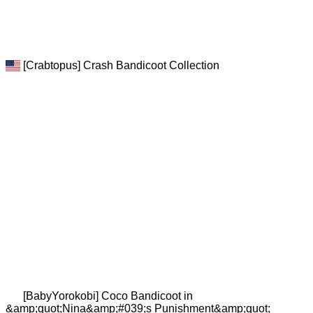
[Crabtopus] Crash Bandicoot Collection
[BabyYorokobi] Coco Bandicoot in
&amp;quot;Nina&amp;#039;s Punishment&amp;quot;