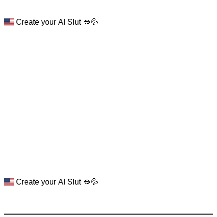
Create your AI Slut 🫦💦
Create your AI Slut 🫦💦