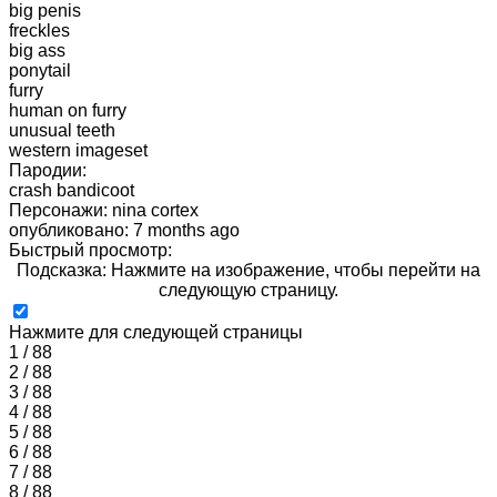
big penis
freckles
big ass
ponytail
furry
human on furry
unusual teeth
western imageset
Пародии:
crash bandicoot
Персонажи: nina cortex
опубликовано: 7 months ago
Быстрый просмотр:
Подсказка: Нажмите на изображение, чтобы перейти на
следующую страницу.
Нажмите для следующей страницы
1 / 88
2 / 88
3 / 88
4 / 88
5 / 88
6 / 88
7 / 88
8 / 88