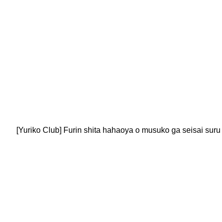
[Yuriko Club] Furin shita hahaoya o musuko ga seisai suru