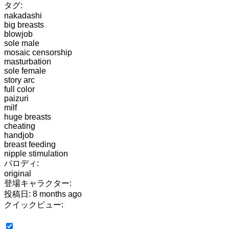
タグ:
nakadashi
big breasts
blowjob
sole male
mosaic censorship
masturbation
sole female
story arc
full color
paizuri
milf
huge breasts
cheating
handjob
breast feeding
nipple stimulation
パロディ:
original
登場キャラクター:
投稿日: 8 months ago
クイックビュー: