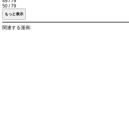
49 / 79
50 / 79
もっと表示
関連する漫画: