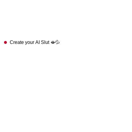
Create your AI Slut 🫦💦